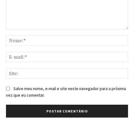
Comentário:
No
E-
mai
Sit
Salve meu nome, e-mail e site neste navegador para a próxima
vez que eu comentar.