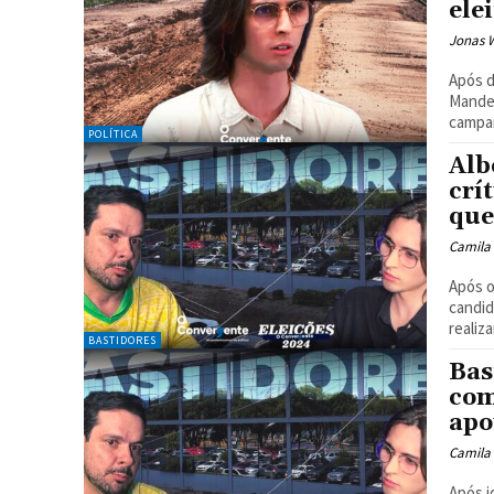
ele
Jonas 
Após 
Mandel
campan
POLÍTICA
Alb
crí
que
Camila
Após o
candid
realiz
BASTIDORES
Bas
com
apo
Camila
Após i