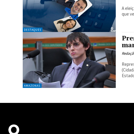
A elei
que ve
DESTAQUES
Pre
man
Redaçã
Repre
(Cidad
Estado
AMAZONAS