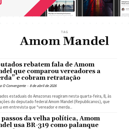
TAG
Amom Mandel
utados rebatem fala de Amom
del que comparou vereadores a
rda” e cobram retratação
o O Convergente
-
8 de abril de 2026
dos estaduais do Amazonas reagiram nesta quarta-feira, 8, às
ações do deputado federal Amom Mandel (Republicanos), que
u em entrevista que “vereador e merda...
 passos da velha política, Amom
del usa BR-319 como palanque