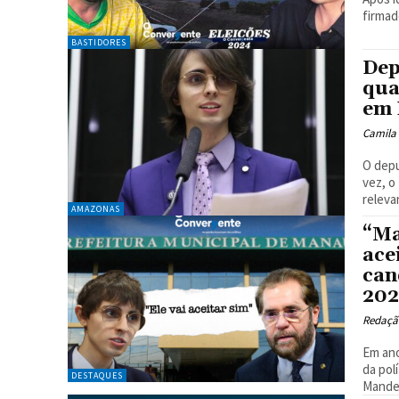
firmad
BASTIDORES
Dep
qua
em 
Camila
O depu
vez, o
releva
AMAZONAS
“Ma
ace
can
20
Redaçã
Em ano
da pol
DESTAQUES
Mandel