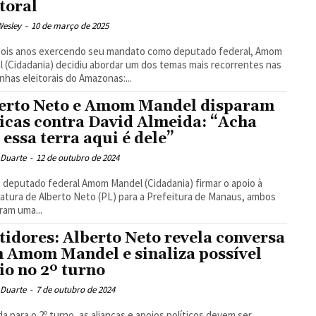
itoral
Wesley
-
10 de março de 2025
dois anos exercendo seu mandato como deputado federal, Amom
 (Cidadania) decidiu abordar um dos temas mais recorrentes nas
has eleitorais do Amazonas:...
erto Neto e Amom Mandel disparam
ticas contra David Almeida: “Acha
 essa terra aqui é dele”
 Duarte
-
12 de outubro de 2024
 deputado federal Amom Mandel (Cidadania) firmar o apoio à
atura de Alberto Neto (PL) para a Prefeitura de Manaus, ambos
aram uma...
tidores: Alberto Neto revela conversa
 Amom Mandel e sinaliza possível
io no 2º turno
 Duarte
-
7 de outubro de 2024
da para o 2º turno, as alianças e apoios políticos devem ser