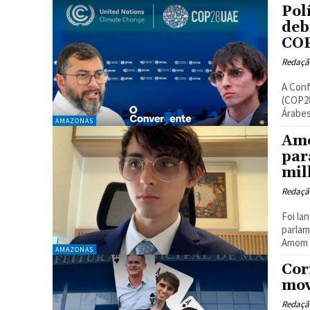
Pol
deb
CO
Redaçã
A Conf
(COP28
Árabes
AMAZONAS
Amo
par
mil
Redaçã
Foi la
parlam
Amom M
AMAZONAS
Cor
mov
Redaçã