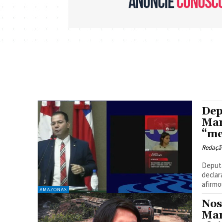
Dep
Man
“me
Redaçã
Deputa
declar
afirmo
AMAZONAS
Nos
Man