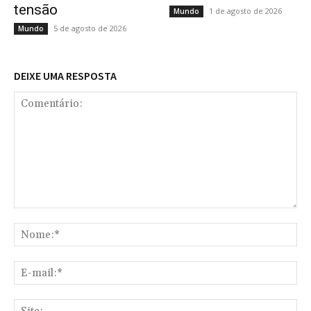
tensão
1 de agosto de 2026
Mundo
5 de agosto de 2026
Mundo
DEIXE UMA RESPOSTA
Comentário:
No
E-
mai
Sit