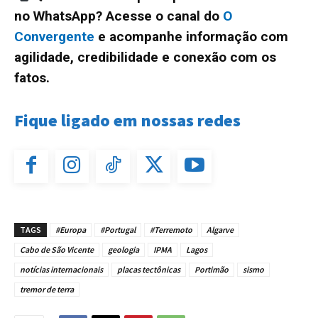
no WhatsApp? Acesse o canal do
O
Convergente
e acompanhe informação com
agilidade, credibilidade e conexão com os
fatos.
Fique ligado em nossas redes
TAGS
#Europa
#Portugal
#Terremoto
Algarve
Cabo de São Vicente
geologia
IPMA
Lagos
notícias internacionais
placas tectônicas
Portimão
sismo
tremor de terra