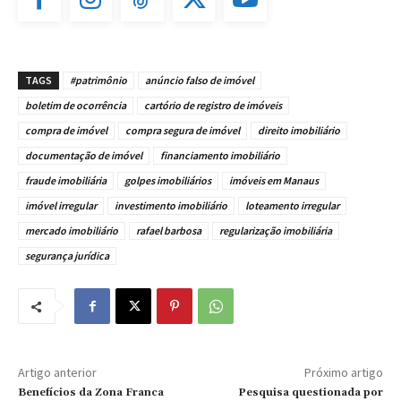
TAGS
#patrimônio
anúncio falso de imóvel
boletim de ocorrência
cartório de registro de imóveis
compra de imóvel
compra segura de imóvel
direito imobiliário
documentação de imóvel
financiamento imobiliário
fraude imobiliária
golpes imobiliários
imóveis em Manaus
imóvel irregular
investimento imobiliário
loteamento irregular
mercado imobiliário
rafael barbosa
regularização imobiliária
segurança jurídica
Artigo anterior
Próximo artigo
Benefícios da Zona Franca
Pesquisa questionada por