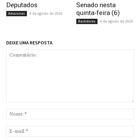
Deputados
Senado nesta
quinta-feira (6)
6 de agosto de 2026
Amazonas
6 de agosto de 2026
Bastidores
DEIXE UMA RESPOSTA
Comentário:
No
E-
mai