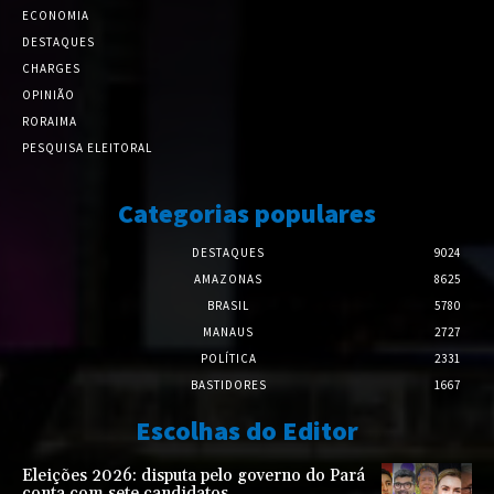
ECONOMIA
DESTAQUES
CHARGES
OPINIÃO
RORAIMA
PESQUISA ELEITORAL
Categorias populares
DESTAQUES
9024
AMAZONAS
8625
BRASIL
5780
MANAUS
2727
POLÍTICA
2331
BASTIDORES
1667
Escolhas do Editor
Eleições 2026: disputa pelo governo do Pará
conta com sete candidatos