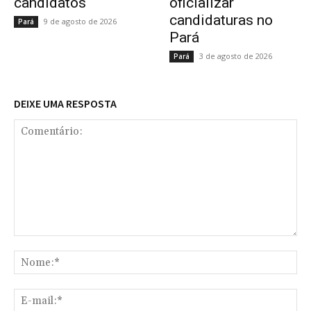
candidatos
oficializar
candidaturas no
9 de agosto de 2026
Pará
Pará
3 de agosto de 2026
Pará
DEIXE UMA RESPOSTA
Comentário:
No
E-
mai