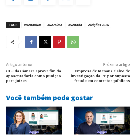
TAGS
#Denarium
#Roraima
#Senado
eleições 2026
Artigo anterior
Próximo artigo
CCJ da Câmara aprova fim da
Empresa de Manaus é alvo de
aposentadoria como punição
investigação da PF por suposta
para juízes
fraude em contratos públicos
Você também pode gostar