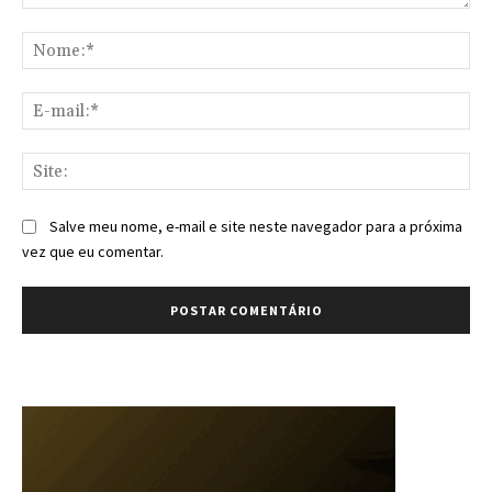
Comentário:
No
E-
mai
Sit
Salve meu nome, e-mail e site neste navegador para a próxima
vez que eu comentar.