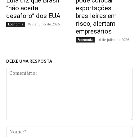
Lula diz que Brasil
pode colocar
“não aceita
exportações
desaforo” dos EUA
brasileiras em
risco, alertam
18 de julho de 2026
Economia
empresários
16 de julho de 2026
Economia
DEIXE UMA RESPOSTA
Comentário:
No