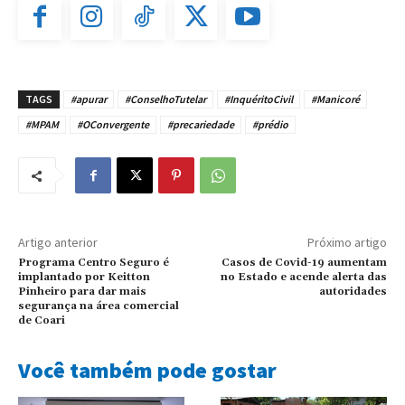
TAGS
#apurar
#ConselhoTutelar
#InquéritoCivil
#Manicoré
#MPAM
#OConvergente
#precariedade
#prédio
Artigo anterior
Próximo artigo
Programa Centro Seguro é
Casos de Covid-19 aumentam
implantado por Keitton
no Estado e acende alerta das
Pinheiro para dar mais
autoridades
segurança na área comercial
de Coari
Você também pode gostar