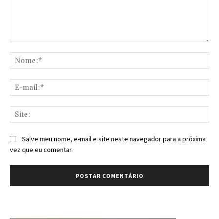
Comentário:
No
E-
mai
Sit
Salve meu nome, e-mail e site neste navegador para a próxima
vez que eu comentar.