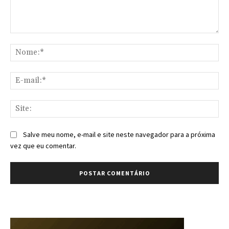
Comentário:
No
E-
mai
Sit
Salve meu nome, e-mail e site neste navegador para a próxima
vez que eu comentar.