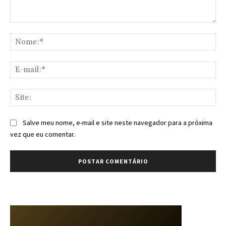
Comentário:
No
E-
mai
Sit
Salve meu nome, e-mail e site neste navegador para a próxima
vez que eu comentar.