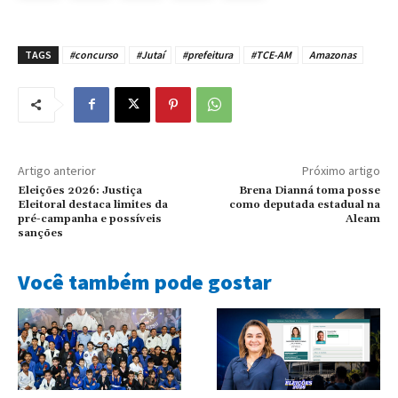
TAGS
#concurso
#Jutaí
#prefeitura
#TCE-AM
Amazonas
Artigo anterior
Próximo artigo
Eleições 2026: Justiça
Brena Dianná toma posse
Eleitoral destaca limites da
como deputada estadual na
pré-campanha e possíveis
Aleam
sanções
Você também pode gostar