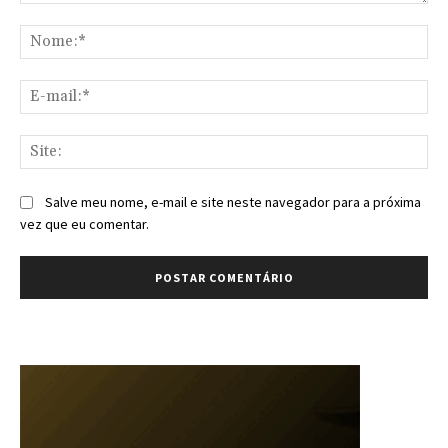
Comentário:
No
E-
mai
Sit
Salve meu nome, e-mail e site neste navegador para a próxima
vez que eu comentar.