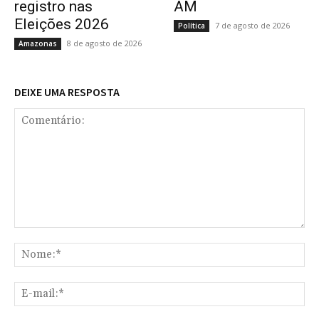
registro nas
AM
Eleições 2026
7 de agosto de 2026
Política
8 de agosto de 2026
Amazonas
DEIXE UMA RESPOSTA
Comentário:
No
E-
mai