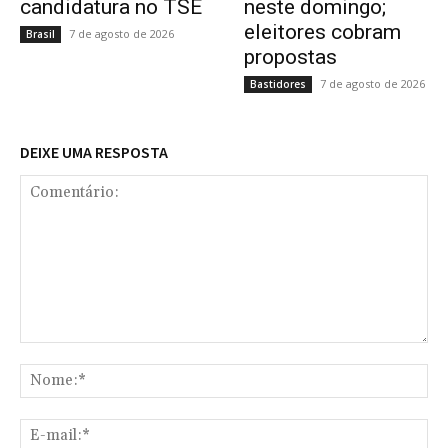
candidatura no TSE
neste domingo;
eleitores cobram
7 de agosto de 2026
Brasil
propostas
7 de agosto de 2026
Bastidores
DEIXE UMA RESPOSTA
Comentário:
No
E-