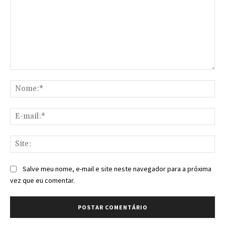
Comentário:
No
E-
mai
Sit
Salve meu nome, e-mail e site neste navegador para a próxima
vez que eu comentar.