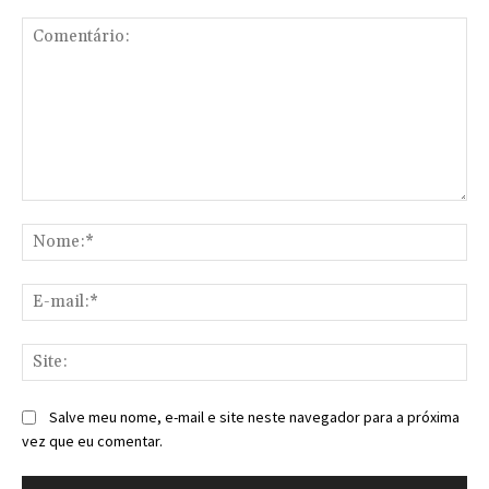
Comentário:
No
E-
mai
Sit
Salve meu nome, e-mail e site neste navegador para a próxima
vez que eu comentar.