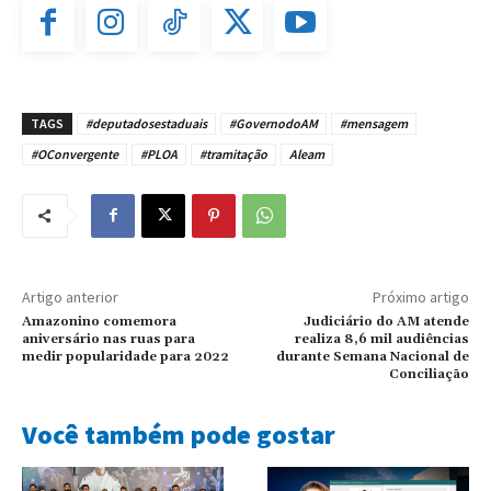
TAGS
#deputadosestaduais
#GovernodoAM
#mensagem
#OConvergente
#PLOA
#tramitação
Aleam
Artigo anterior
Próximo artigo
Amazonino comemora
Judiciário do AM atende
aniversário nas ruas para
realiza 8,6 mil audiências
medir popularidade para 2022
durante Semana Nacional de
Conciliação
Você também pode gostar