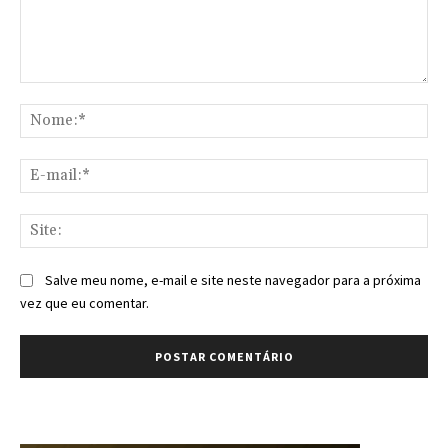
Comentário:
No
E-
mai
Sit
Salve meu nome, e-mail e site neste navegador para a próxima
vez que eu comentar.