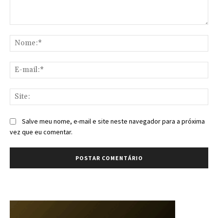
Comentário:
No
E-
mai
Sit
Salve meu nome, e-mail e site neste navegador para a próxima
vez que eu comentar.