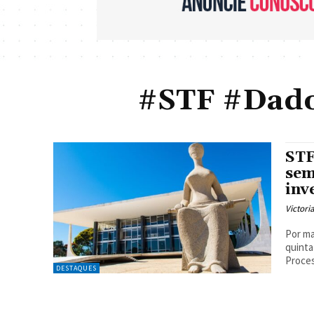
#STF #Dado
STF
sem
inv
Victori
Por ma
quinta
Proces
DESTAQUES