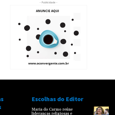
- Publicidade -
as
Escolhas do Editor
s
Maria do Carmo reúne
lideranças religiosas e