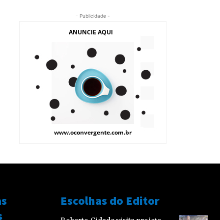
- Publicidade -
as
Escolhas do Editor
s