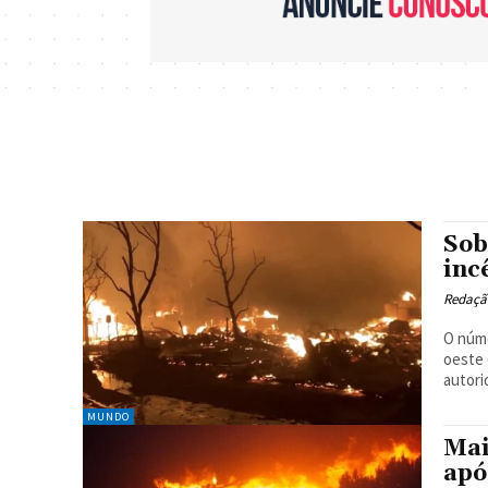
Sob
inc
Redaçã
O núme
oeste 
autori
MUNDO
Mai
apó