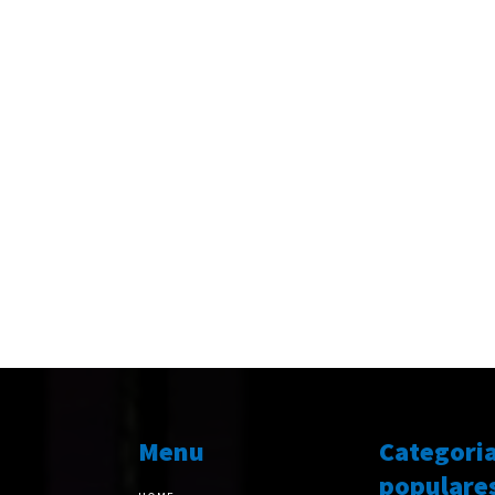
Menu
Categori
populare