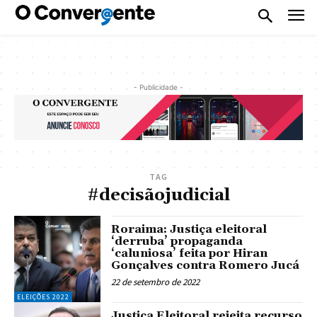
- Publicidade -
TAG
#decisãojudicial
Roraima: Justiça eleitoral
‘derruba’ propaganda
‘caluniosa’ feita por Hiran
Gonçalves contra Romero Jucá
22 de setembro de 2022
ELEIÇÕES 2022
Justiça Eleitoral rejeita recurso