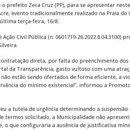
o prefeito Zeca Cruz (PP), para se apresentar nest
Acre, evento tradicionalmente realizado na Praia do
ltima terça-feira, 16/8.
 Ação Civil Pública (n. 0601719-26.2022.8.04.3100) p
ilveira.
contratação direta, por falta do preenchimento dos
ortal da Transparência, gasto vultoso com uma atra
s não estão sendo ofertados de forma eficiente, a vi
ervância do mínimo existencial”, informou a Promot
deu a tutela de urgência determinando a suspensão
 termos solicitado, a Municipalidade não apresent
, o que configuraria a ausência de justificativa mín