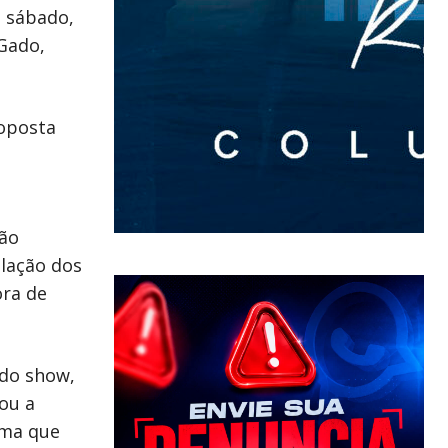
e sábado,
 Gado,
roposta
ção
olação dos
ora de
 do show,
ou a
ima que