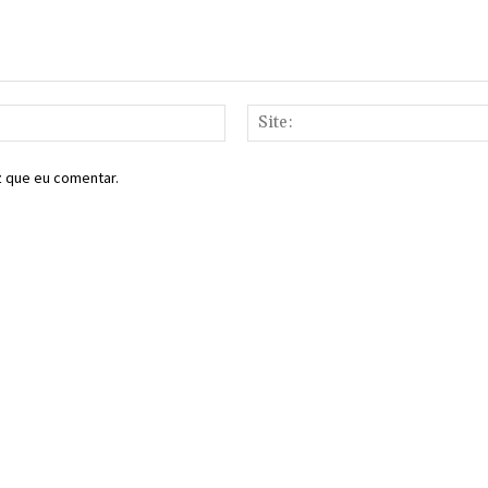
E-
mail:*
z que eu comentar.