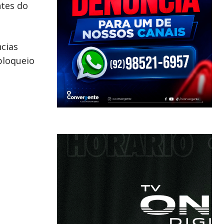
ntes do
ncias
bloqueio