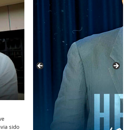
ve
via sido