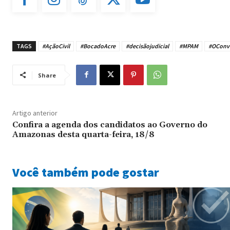
TAGS
#AçãoCivil
#BocadoAcre
#decisãojudicial
#MPAM
#OConv
Share
Artigo anterior
Confira a agenda dos candidatos ao Governo do
Amazonas desta quarta-feira, 18/8
Você também pode gostar