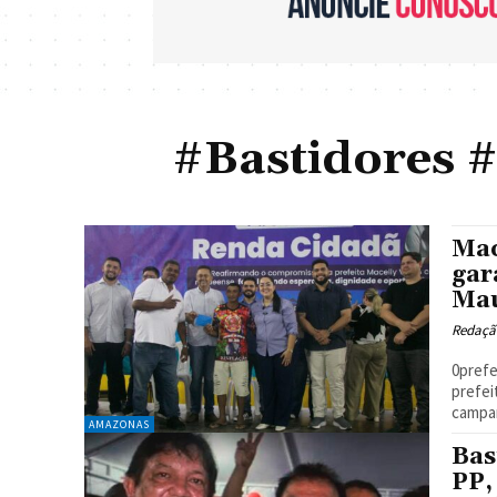
#Bastidores
Mac
gar
Ma
Redaçã
0prefe
prefei
campan
AMAZONAS
Bas
PP,