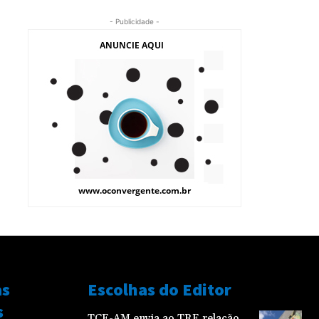
- Publicidade -
as
Escolhas do Editor
s
TCE-AM envia ao TRE relação