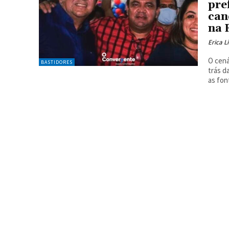
pre
can
na 
Erica 
O cená
BASTIDORES
trás d
as font