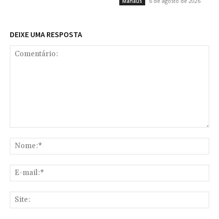
6 de agosto de 2026
Manaus
DEIXE UMA RESPOSTA
Comentário:
No
E-
mai
Sit