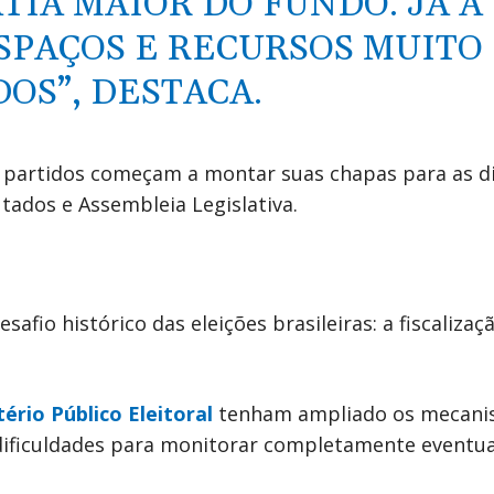
IA MAIOR DO FUNDO. JÁ A
SPAÇOS E RECURSOS MUITO
OS”, DESTACA.
s partidos começam a montar suas chapas para as d
ados e Assembleia Legislativa.
io histórico das eleições brasileiras: a fiscalizaç
ério Público Eleitoral
tenham ampliado os mecani
m dificuldades para monitorar completamente eventua