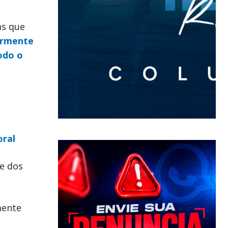
as que
ormente
odo o
oral
te dos
mente