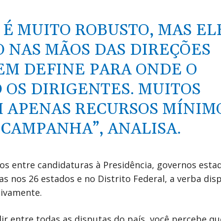
 É MUITO ROBUSTO, MAS EL
 NAS MÃOS DAS DIREÇÕES
EM DEFINE PARA ONDE O
 OS DIRIGENTES. MUITOS
 APENAS RECURSOS MÍNIM
 CAMPANHA”, ANALISA.
os entre candidaturas à Presidência, governos estad
s nos 26 estados e no Distrito Federal, a verba dis
tivamente.
dir entre todas as disputas do país, você percebe qu