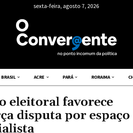
sexta-feira, agosto 7, 2026
BRASIL
ACRE
PARÁ
RORAIMA
C
 eleitoral favorece
rça disputa por espaço
ialista