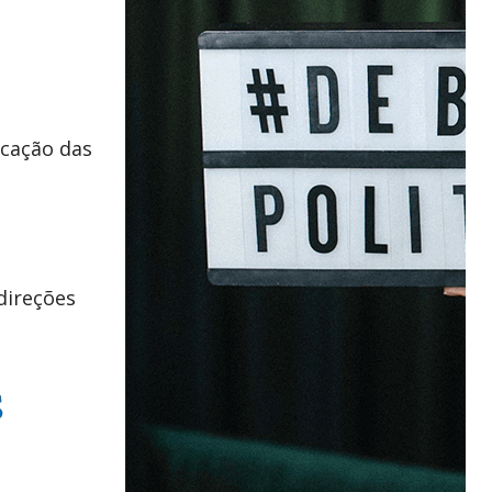
ficação das
direções
S