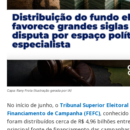
Capa: Rany Frota (Ilustração gerada por IA)
No início de junho, o
Tribunal Superior Eleitoral
Financiamento de Campanha (FEFC)
, conhecido 
foram distribuídos cerca de R$ 4,96 bilhões entr
principal fonte de financiamento das campanhas 