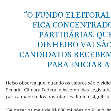
“O FUNDO ELEITORAL
FICA CONCENTRADO
PARTIDÁRIAS. QU
DINHEIRO VAI SÃO
CANDIDATOS RECEBEM
PARA INICIAR A
Helso observa que, quando os valores são dividid
Senado, Câmara Federal e Assembleias Legislativa
para a maioria dos postulantes diminui significa
“Se pegar os mais de R$ 880 milhões do PL e divi