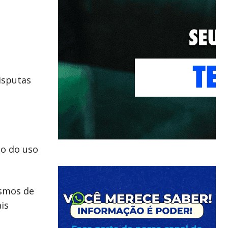
isputas
ão do uso
smos de
is