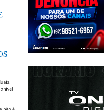
E
OS
uais,
ponível
e não é