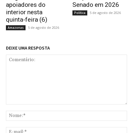
apoiadores do
Senado em 2026
interior nesta
5 de agosto de 2026
Política
quinta-feira (6)
5 de agosto de 2026
Amazonas
DEIXE UMA RESPOSTA
Comentário:
No
E-