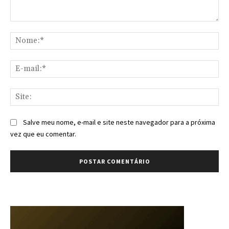
Comentário:
No
E-
mai
Sit
Salve meu nome, e-mail e site neste navegador para a próxima
vez que eu comentar.