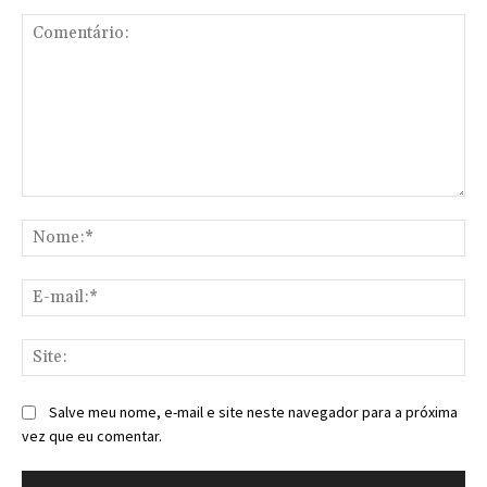
Comentário:
No
E-
mai
Sit
Salve meu nome, e-mail e site neste navegador para a próxima
vez que eu comentar.