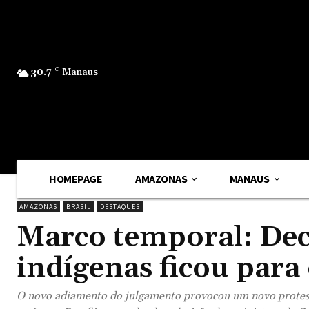
30.7
C
Manaus
HOMEPAGE
AMAZONAS
MANAUS
AMAZONAS
BRASIL
DESTAQUES
Marco temporal: Dec
indígenas ficou para
O novo adiamento do julgamento provocou um novo protesto