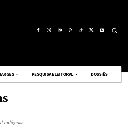
HARGES
PESQUISA ELEITORAL
DOSSIÊS
as
l indígenas