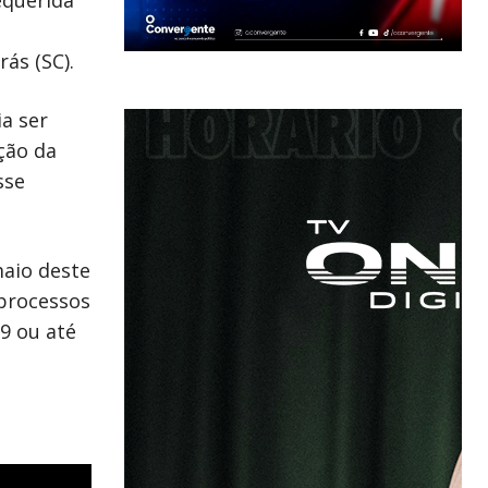
ás (SC).
a ser
ção da
sse
maio deste
 processos
9 ou até