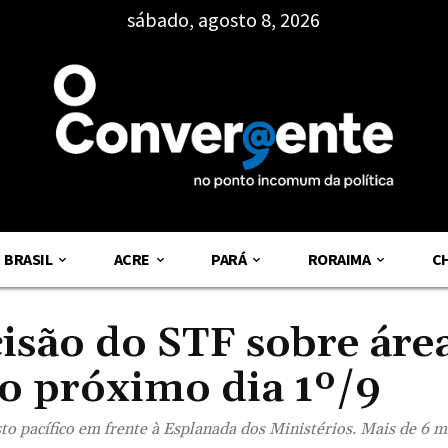
sábado, agosto 8, 2026
BRASIL
ACRE
PARÁ
RORAIMA
C
isão do STF sobre áre
 o próximo dia 1º/9
 pacífico em frente à Esplanada dos Ministérios. Mais de 6 mi