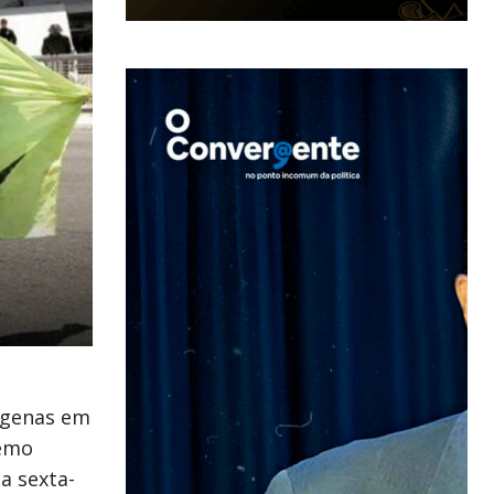
dígenas em
remo
a sexta-