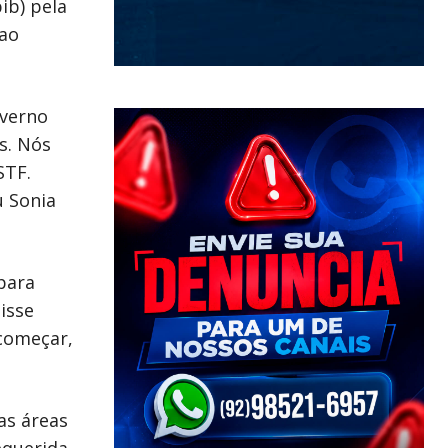
ib) pela
 ao
overno
s. Nós
STF.
u Sonia
para
isse
 começar,
as áreas
equerida