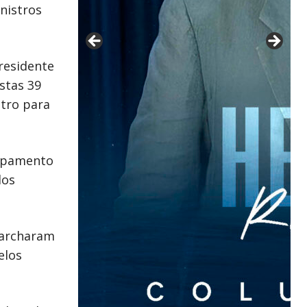
nistros
residente
stas 39
etro para
ampamento
dos
marcharam
elos