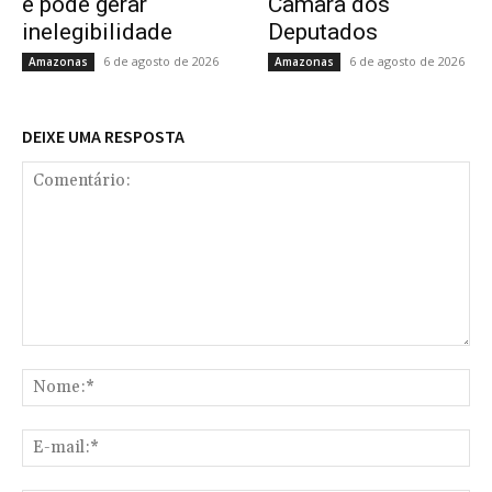
e pode gerar
Câmara dos
inelegibilidade
Deputados
6 de agosto de 2026
6 de agosto de 2026
Amazonas
Amazonas
DEIXE UMA RESPOSTA
Comentário:
No
E-
mai