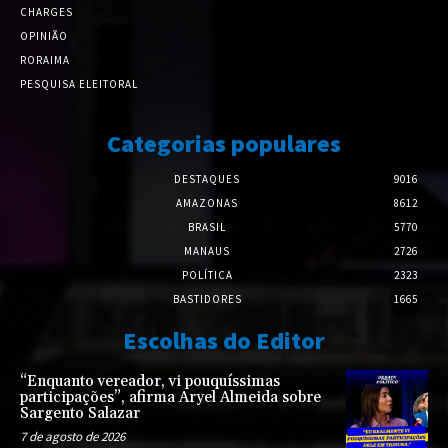
CHARGES
OPINIÃO
RORAIMA
PESQUISA ELEITORAL
Categorias populares
DESTAQUES
9016
AMAZONAS
8612
BRASIL
5770
MANAUS
2726
POLÍTICA
2323
BASTIDORES
1665
Escolhas do Editor
“Enquanto vereador, vi pouquíssimas
participações”, afirma Aryel Almeida sobre
Sargento Salazar
7 de agosto de 2026