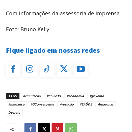
Com informações da assessoria de imprensa
Foto: Bruno Kelly
Fique ligado em nossas redes
TAGS
#circulação
#Covid19
#economia
#governo
#mudança
#OConvergente
#restição
#SAÚDE
Amazonas
Decreto