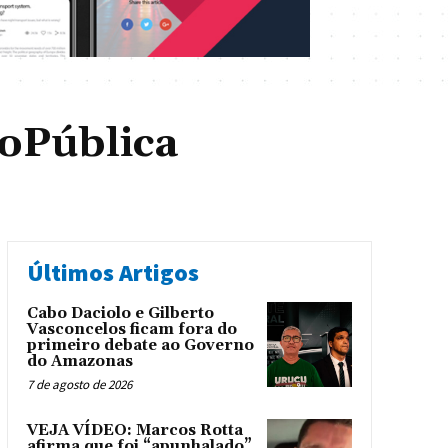
oPública
Últimos Artigos
Cabo Daciolo e Gilberto
Vasconcelos ficam fora do
primeiro debate ao Governo
do Amazonas
7 de agosto de 2026
VEJA VÍDEO: Marcos Rotta
afirma que foi “apunhalado”