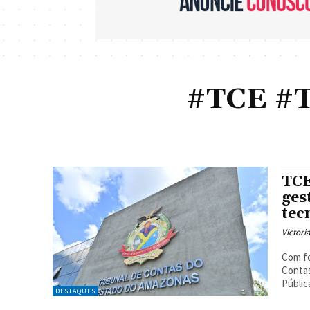
#TCE #T
TCE
ges
tec
Victori
Com fo
Contas
Pública
DESTAQUES