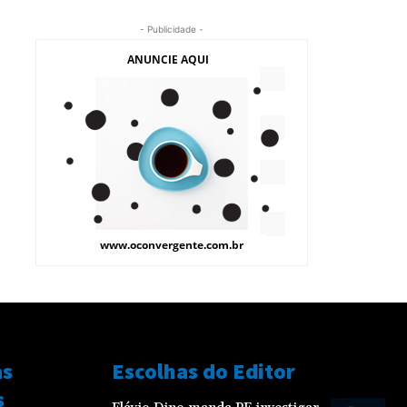
- Publicidade -
as
Escolhas do Editor
s