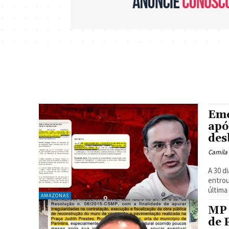
Eme
apó
des
Camila
A 30 d
entrou
última
AMAZONAS
MP 
de 