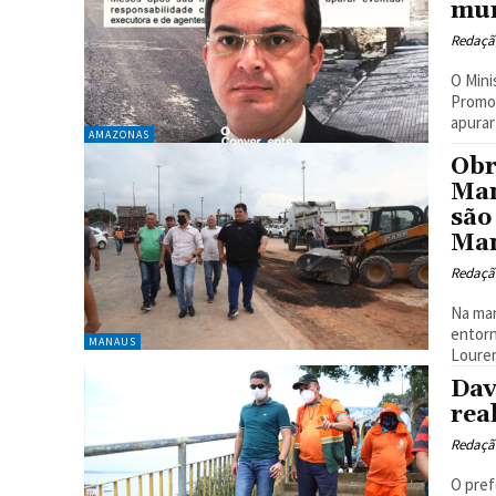
mur
Redaçã
O Mini
Promot
apurar 
AMAZONAS
Obr
Man
são
Ma
Redaçã
Na man
entorn
MANAUS
Louren
Dav
rea
Redaçã
O pref