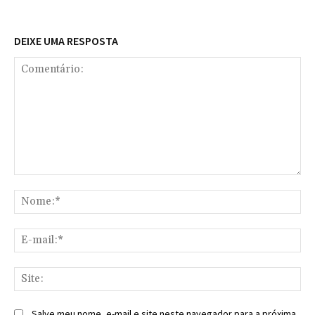
DEIXE UMA RESPOSTA
Comentário:
No
E-
mai
Sit
Salve meu nome, e-mail e site neste navegador para a próxima