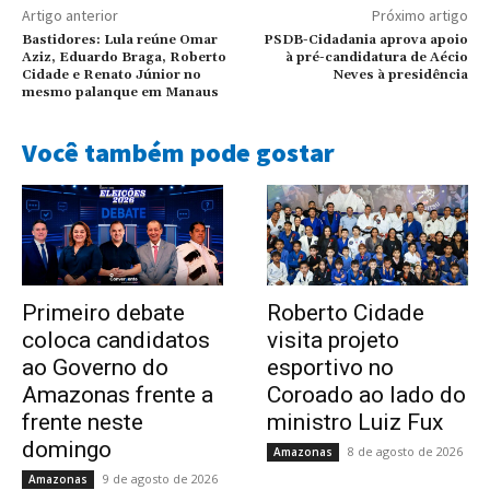
Artigo anterior
Próximo artigo
Bastidores: Lula reúne Omar
PSDB-Cidadania aprova apoio
Aziz, Eduardo Braga, Roberto
à pré-candidatura de Aécio
Cidade e Renato Júnior no
Neves à presidência
mesmo palanque em Manaus
Você também pode gostar
Primeiro debate
Roberto Cidade
coloca candidatos
visita projeto
ao Governo do
esportivo no
Amazonas frente a
Coroado ao lado do
frente neste
ministro Luiz Fux
domingo
8 de agosto de 2026
Amazonas
9 de agosto de 2026
Amazonas