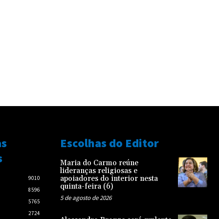
as
Escolhas do Editor
s
Maria do Carmo reúne
lideranças religiosas e
apoiadores do interior nesta
9010
quinta-feira (6)
8596
5 de agosto de 2026
5765
2724