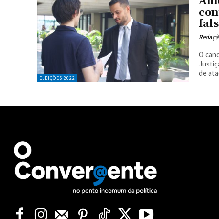
Amo
con
fal
Redaçã
O cand
Justiç
de ata
ELEIÇÕES 2022