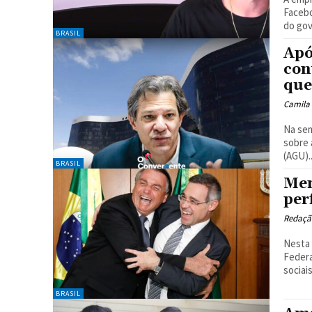
Facebo
do gov
BRASIL
Apó
con
que
Camila
Na sem
sobre 
(AGU)..
BRASIL
Men
per
Redaçã
Nesta 
Federa
sociai
BRASIL