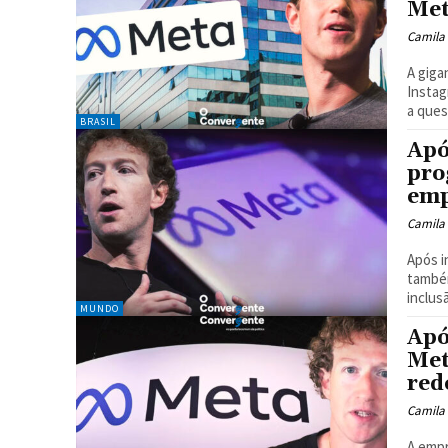
Met
Camila
A giga
Instag
a ques
BRASIL
Apó
pro
emp
Camila
Após i
também
inclus
MUNDO
Apó
Met
red
Camila
A empr