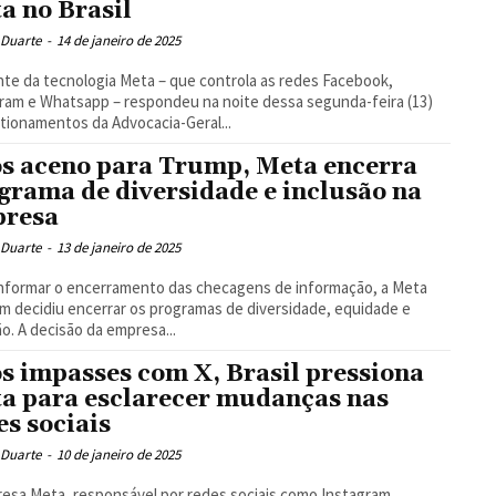
a no Brasil
 Duarte
-
14 de janeiro de 2025
nte da tecnologia Meta – que controla as redes Facebook,
ram e Whatsapp – respondeu na noite dessa segunda-feira (13)
tionamentos da Advocacia-Geral...
s aceno para Trump, Meta encerra
grama de diversidade e inclusão na
resa
 Duarte
-
13 de janeiro de 2025
nformar o encerramento das checagens de informação, a Meta
 decidiu encerrar os programas de diversidade, equidade e
ão. A decisão da empresa...
s impasses com X, Brasil pressiona
a para esclarecer mudanças nas
es sociais
 Duarte
-
10 de janeiro de 2025
esa Meta, responsável por redes sociais como Instagram,