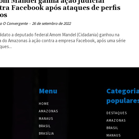
m Mandel ganha ação judicial
tra Facebook após ataques de perfis
sos
o O Convergente
-
26 de setembro de 2022
idato a deputado federal Amom Mandel (Cidadania) ganhou na
a do Amazonas à ação contra a empresa Facebook, após uma série
ques...
Menu
Categori
populare
HOME
AMAZONAS
DESTAQUES
MANAUS
AMAZONAS
BRASIL
BRASIL
BRASÍLIA
MANAUS