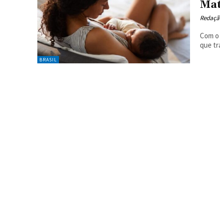
Mat
Redaçã
Com o 
que tr
BRASIL