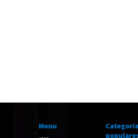
Menu
Categori
populare