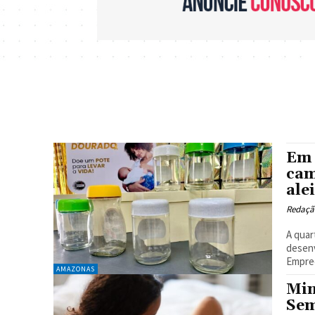
Em 
cam
ale
Redaçã
A quar
desenv
Empree
AMAZONAS
Min
Sem