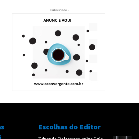
- Publicidade -
as
Escolhas do Editor
s