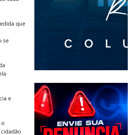
medida que
o se
da
ela
cia e
 o
 cidadão