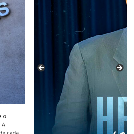
e o
 A
 de cada