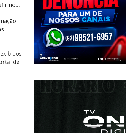
afirmou.
ormação
as
 exibidos
ortal de