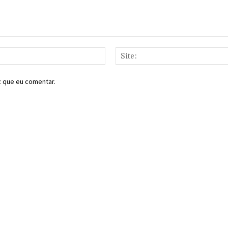
E-
mail:*
z que eu comentar.