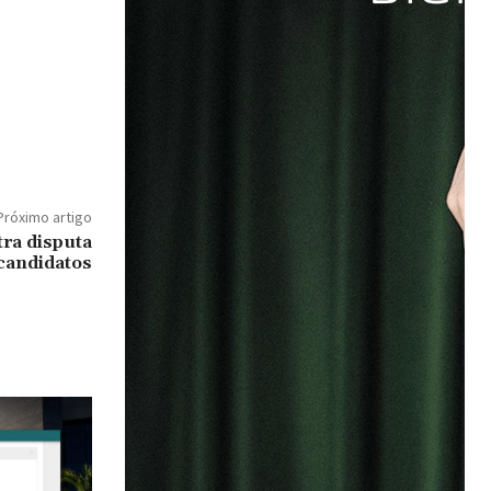
Próximo artigo
ra disputa
-candidatos