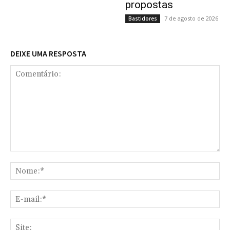
propostas
7 de agosto de 2026
Bastidores
DEIXE UMA RESPOSTA
Comentário:
No
E-
mai
Sit