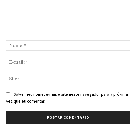
Comentário:
No
E-
mai
Sit
Salve meu nome, e-mail e site neste navegador para a próxima
vez que eu comentar.