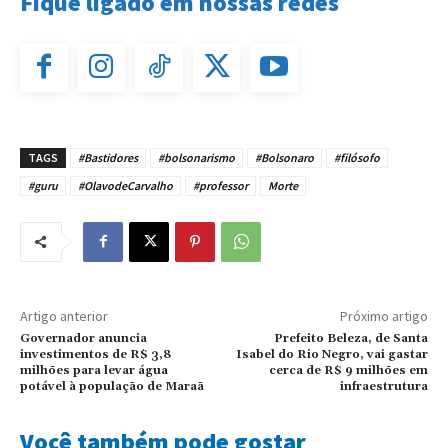
Fique ligado em nossas redes
TAGS
#Bastidores
#bolsonarismo
#Bolsonaro
#filósofo
#guru
#OlavodeCarvalho
#professor
Morte
Artigo anterior
Próximo artigo
Governador anuncia
Prefeito Beleza, de Santa
investimentos de R$ 3,8
Isabel do Rio Negro, vai gastar
milhões para levar água
cerca de R$ 9 milhões em
potável à população de Maraã
infraestrutura
Você também pode gostar