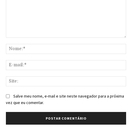
Comentário:
No
E-
mai
Sit
Salve meu nome, e-mail e site neste navegador para a próxima
vez que eu comentar.