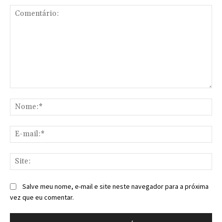
Comentário:
No
E-
mai
Sit
Salve meu nome, e-mail e site neste navegador para a próxima
vez que eu comentar.