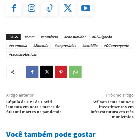
TAGS
#cmm
#comércio
#consumidor
#Divulgação
#economia
#Emenda
#empresários
#lentidão
#OConvergente
#sacolasplásticas
Artigo anterior
Próximo artigo
Cúpula da CPI da Covid
Wilson Lima anuncia
lamenta em nota a marca de
investimentos em
600 mil mortes na pandemia
infraestrutura em três
municípios
Você também pode gostar