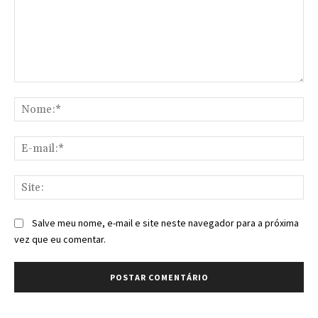
Comentário:
No
E-
mai
Sit
Salve meu nome, e-mail e site neste navegador para a próxima
vez que eu comentar.