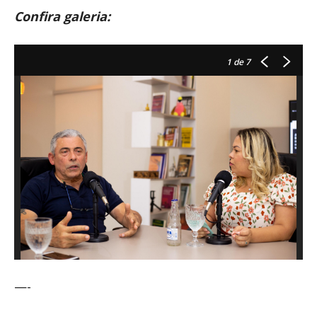
Confira galeria:
1
de 7
—-