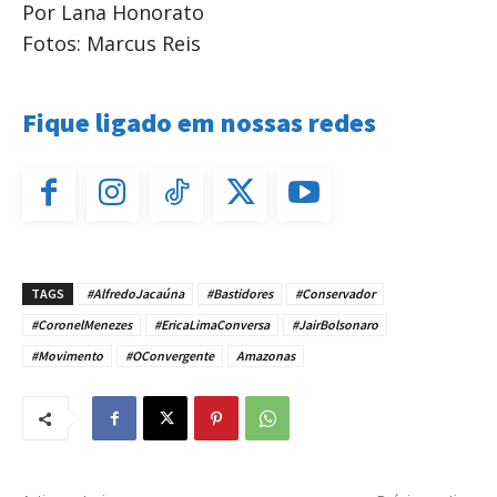
Por Lana Honorato
Fotos: Marcus Reis
Fique ligado em nossas redes
TAGS
#AlfredoJacaúna
#Bastidores
#Conservador
#CoronelMenezes
#EricaLimaConversa
#JairBolsonaro
#Movimento
#OConvergente
Amazonas