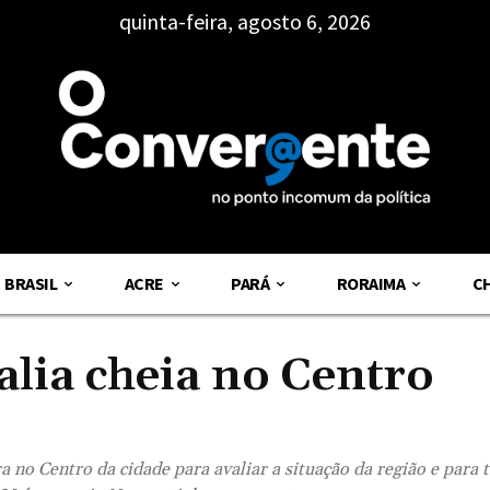
quinta-feira, agosto 6, 2026
BRASIL
ACRE
PARÁ
RORAIMA
C
lia cheia no Centro
 no Centro da cidade para avaliar a situação da região e para 