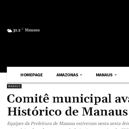
31.2
C
Manaus
HOMEPAGE
AMAZONAS
MANAUS
MANAUS
Comitê municipal ava
Histórico de Manaus
Equipes da Prefeitura de Manaus estiveram nesta sexta-feira