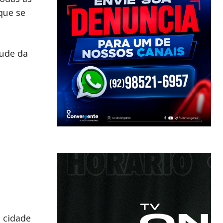
que se
tude da
 cidade