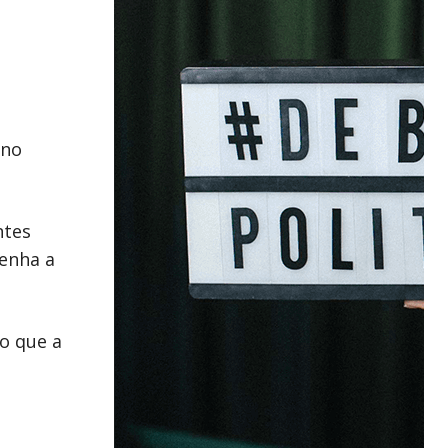
 no
ntes
enha a
ro que a