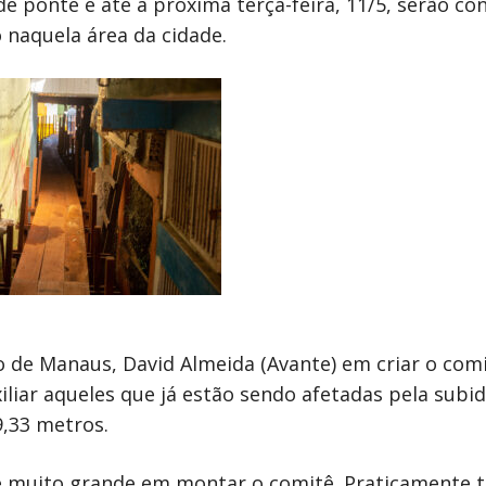
e ponte e até a próxima terça-feira, 11/5, serão co
 naquela área da cidade.
 de Manaus, David Almeida (Avante) em criar o comi
liar aqueles que já estão sendo afetadas pela subid
9,33 metros.
de muito grande em montar o comitê. Praticamente 