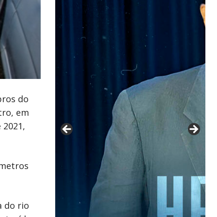
bros do
tro, em
e 2021,
 metros
 do rio