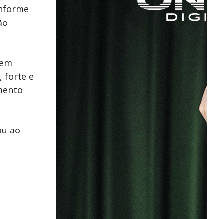
onforme
ão
 em
 forte e
omento
ou ao