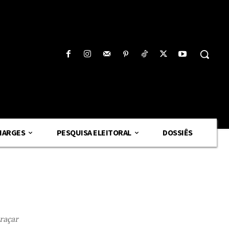
HARGES
PESQUISA ELEITORAL
DOSSIÊS
traçar