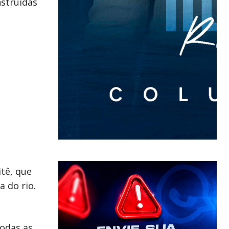
nstruídas
tê, que
a do rio.
todas as