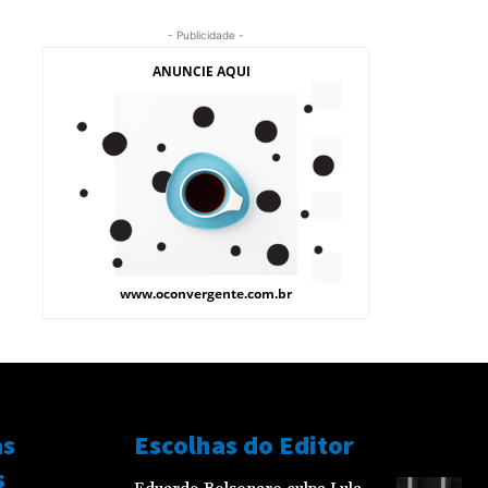
- Publicidade -
as
Escolhas do Editor
s