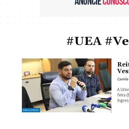
#UEA #Ve
Rei
Ves
Camila
A Univ
feira 
Ingress
AMAZONAS