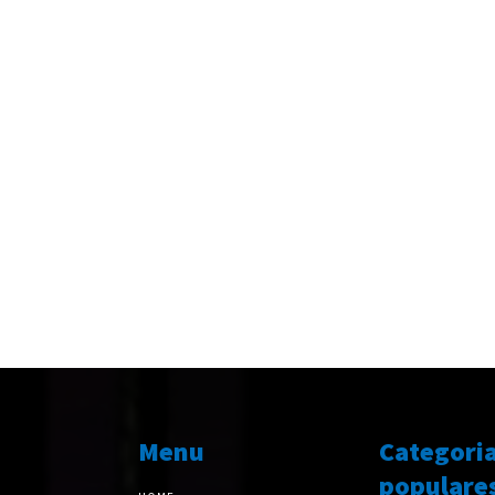
Menu
Categori
populare