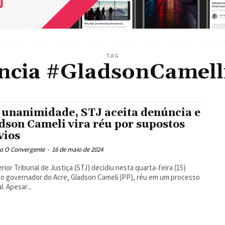
TAG
cia #GladsonCamell
 unanimidade, STJ aceita denúncia e
dson Cameli vira réu por supostos
vios
o O Convergente
-
16 de maio de 2024
rior Tribunal de Justiça (STJ) decidiu nesta quarta-feira (15)
 o governador do Acre, Gladson Cameli (PP), réu em um processo
l. Apesar...