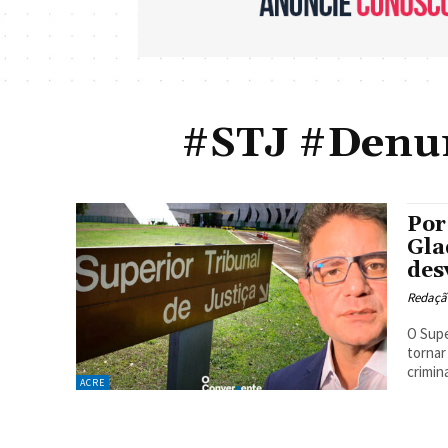
#STJ #Denun
Por
Gla
des
Redaçã
O Supe
tornar
crimina
ACRE