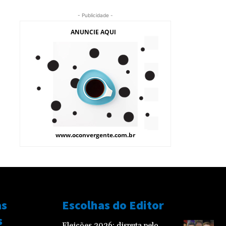
- Publicidade -
as
Escolhas do Editor
s
Eleições 2026: disputa pelo