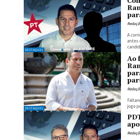
Com
Ram
par
Redaçã
A corr
antes 
candid
DESTAQUES
Ao 
Ram
par
par
Redaçã
Faltan
jogo p
DESTAQUES
PDT
apo
Redaçã