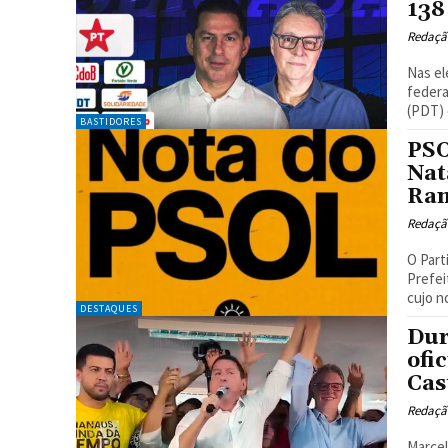
138
Redaçã
Nas el
federa
(PDT) 
BASTIDORES
PSO
Nat
Ra
Redaçã
O Part
Prefei
cujo n
DESTAQUES
Dur
ofi
Cas
Redaçã
Marcel