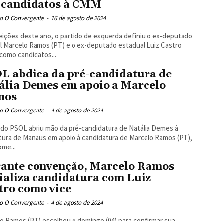
 candidatos à CMM
o O Convergente
-
16 de agosto de 2024
eições deste ano, o partido de esquerda definiu o ex-deputado
l Marcelo Ramos (PT) e o ex-deputado estadual Luiz Castro
como candidatos...
L abdica da pré-candidatura de
ália Demes em apoio a Marcelo
mos
o O Convergente
-
4 de agosto de 2024
ido PSOL abriu mão da pré-candidatura de Natália Demes à
tura de Manaus em apoio à candidatura de Marcelo Ramos (PT),
ome...
ante convenção, Marcelo Ramos
cializa candidatura com Luiz
tro como vice
o O Convergente
-
4 de agosto de 2024
o Ramos (PT) escolheu o domingo (04) para confirmar sua