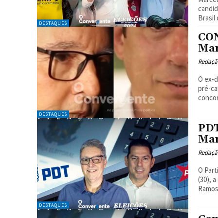
candid
Brasil
DESTAQUES
CON
Mar
Redaçã
O ex-d
pré-ca
concorr
DESTAQUES
PDT
Mar
Redaçã
O Part
(30), 
Ramos 
DESTAQUES