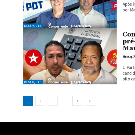
Após i
por Ma
DESTAQUES
Con
pré
Ma
Redaçã
O Part
candid
oito c
DESTAQUES
...
1
2
3
7