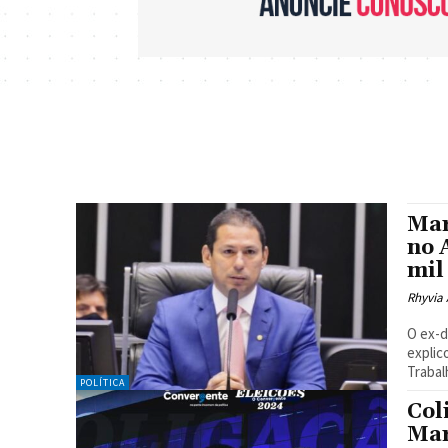
Mar
no 
mil
Rhyvia 
O ex-d
explic
Trabal
POLÍTICA
Col
Mar