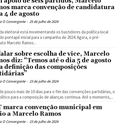
 apoio de seis partidos, Marcelo
os marca convenção de candidatura
a 4 de agosto
o O Convergente
-
25 de julho de 2024
ida eleitoral está movimentando os bastidores da política local
do pontapé inicial para a campanha de 2024. Agora, o pré-
ato Marcelo Ramos...
falar sobre escolha de vice, Marcelo
os diz: “Temos até o dia 5 de agosto
a definição das composições
tidárias”
o O Convergente
-
23 de julho de 2024
do pouco mais de 10 dias para o fim das convenções partidárias, o
olítico para a composição de alianças continua. Até o momento,...
 marca convenção municipal em
io a Marcelo Ramos
o O Convergente
-
23 de julho de 2024