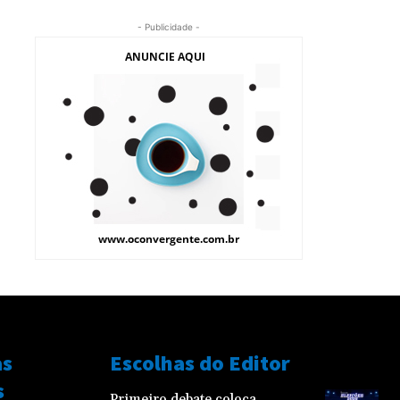
- Publicidade -
as
Escolhas do Editor
s
Primeiro debate coloca