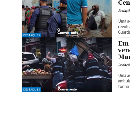
Cen
Redaçã
Uma aç
revolt
Guarda
DESTAQUES
Em 
ven
Man
Redaçã
Uma aç
ambula
forma 
DESTAQUES