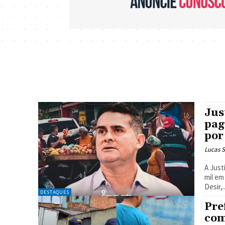
Jus
pag
por
Lucas 
A Just
mil em
Desir,..
DESTAQUES
Pre
com