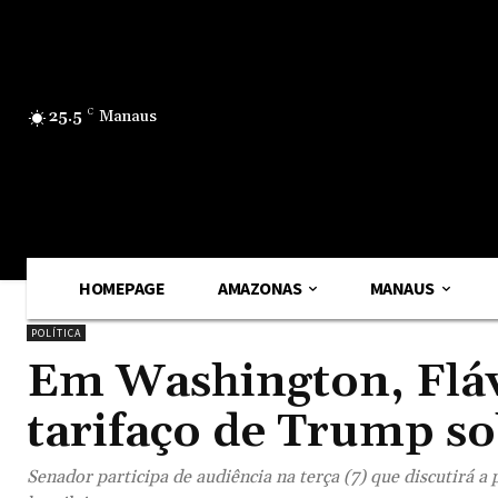
25.5
C
Manaus
HOMEPAGE
AMAZONAS
MANAUS
POLÍTICA
Em Washington, Fláv
tarifaço de Trump so
Senador participa de audiência na terça (7) que discutirá a