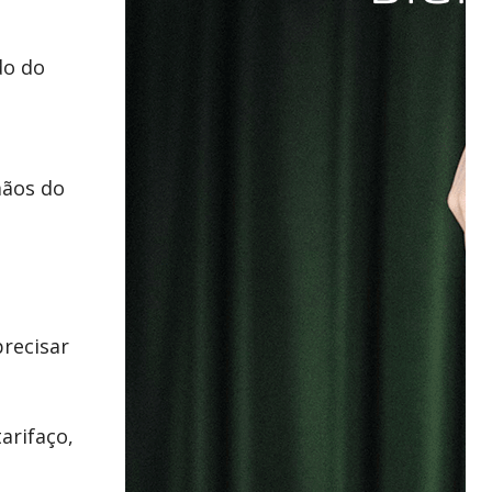
do do
mãos do
precisar
arifaço,