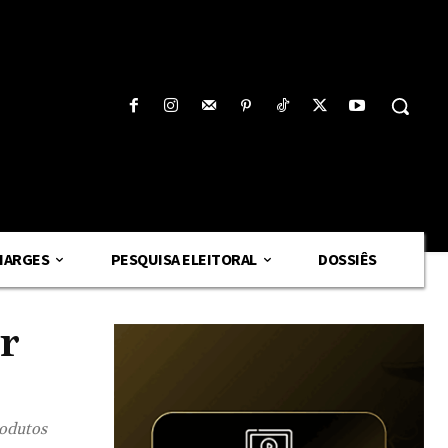
HARGES
PESQUISA ELEITORAL
DOSSIÊS
r
rodutos