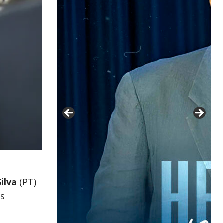
Silva
(PT)
os