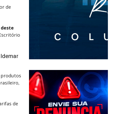
or de
 deste
Escritório
aldemar
s produtos
asileiro,
arifas de