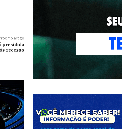
Próximo artigo
 presidida
ós recesso