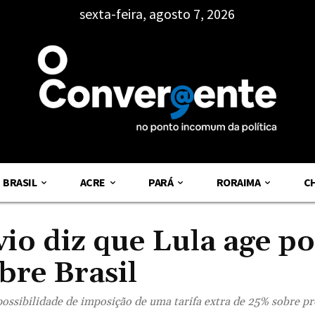
sexta-feira, agosto 7, 2026
BRASIL
ACRE
PARÁ
RORAIMA
C
io diz que Lula age po
bre Brasil
 possibilidade de imposição de uma tarifa extra de 25% sobre p