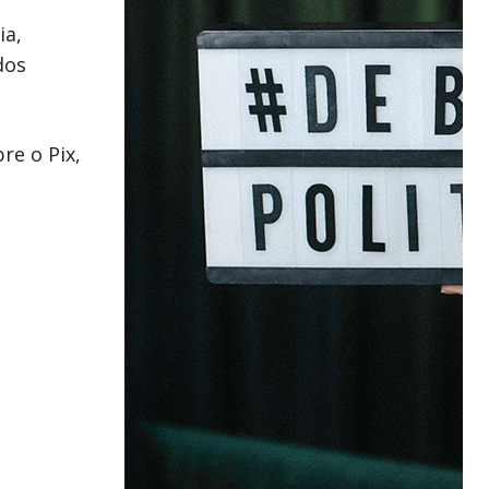
ia,
dos
re o Pix,