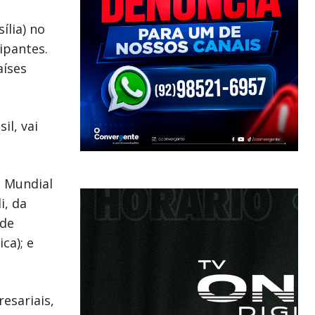
ília) no
ipantes.
aíses
il, vai
o Mundial
i, da
 de
ca); e
esariais,