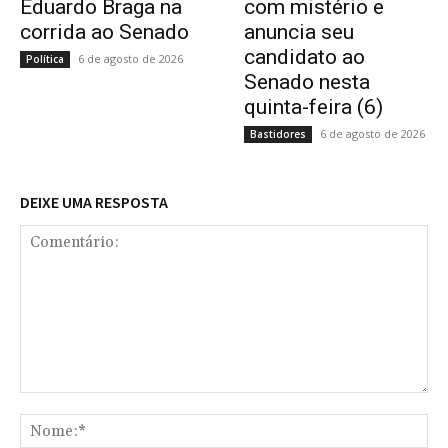
Eduardo Braga na
com mistério e
corrida ao Senado
anuncia seu
candidato ao
6 de agosto de 2026
Política
Senado nesta
quinta-feira (6)
6 de agosto de 2026
Bastidores
DEIXE UMA RESPOSTA
Comentário:
No